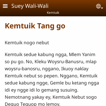
Skip to main content
Suey Wali-Wali
Se
Kemtuik
Kemtuik Tang go
Kemtuik nogo nebut
Kemtuik sedue kabung ngga, Mlem Yanim
so pu go. No, Kleku Woysru-Banusru, mlap
woysru-banosru, nggano, Ikuoy naklay
Kemtuik nebut so pepen. Nggano, Kemtuik
sedue kabung ngge, Gemle bu ketang ngga
idi ey ngge idi lo gemang susuing.
Nemotnang yakay ey, Kemtuik Nebut sogo
Deguo Teguop mo lemoy.