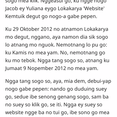
sogo mea klik. Nggeasui go, ku ngge nogo
Jacob ey Yuliana eygo Lokakarya 'Website'
Kemtuik degut go nogo-a gabe pepen.
Ku 29 Oktober 2012 no atnamon Lokakarya
mo degut, nggano, aya namon dia sik sogo
lo atnang mo nguok. Nemotnang lo pu go:
ku Kamis no mea yam. No, nemotnang go
ku mo tebok. Ngga tang sogo so, atnang ku
Jumaat 9 Nopember 2012 no mea yam.
Ngga tang sogo so, aya, mia dem, debui-yap
nogo gabe pepen: nando go duduing suey
go, sedue ibe senong genang sogo, sam ba
no suey so klik go, se iti. Ngga ey suey so
website ngge ba no tui go, ibe sono go mea