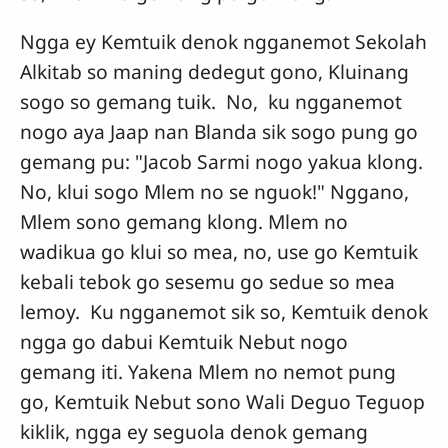
Ngga ey Kemtuik denok ngganemot Sekolah
Alkitab so maning dedegut gono, Kluinang
sogo so gemang tuik. No, ku ngganemot
nogo aya Jaap nan Blanda sik sogo pung go
gemang pu: "Jacob Sarmi nogo yakua klong.
No, klui sogo Mlem no se nguok!" Nggano,
Mlem sono gemang klong. Mlem no
wadikua go klui so mea, no, use go Kemtuik
kebali tebok go sesemu go sedue so mea
lemoy. Ku ngganemot sik so, Kemtuik denok
ngga go dabui Kemtuik Nebut nogo
gemang iti. Yakena Mlem no nemot pung
go, Kemtuik Nebut sono Wali Deguo Teguop
kiklik, ngga ey seguola denok gemang