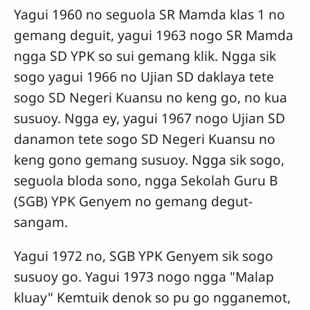
Yagui 1960 no seguola SR Mamda klas 1 no
gemang deguit, yagui 1963 nogo SR Mamda
ngga SD YPK so sui gemang klik. Ngga sik
sogo yagui 1966 no Ujian SD daklaya tete
sogo SD Negeri Kuansu no keng go, no kua
susuoy. Ngga ey, yagui 1967 nogo Ujian SD
danamon tete sogo SD Negeri Kuansu no
keng gono gemang susuoy. Ngga sik sogo,
seguola bloda sono, ngga Sekolah Guru B
(SGB) YPK Genyem no gemang degut-
sangam.
Yagui 1972 no, SGB YPK Genyem sik sogo
susuoy go. Yagui 1973 nogo ngga "Malap
kluay" Kemtuik denok so pu go ngganemot,