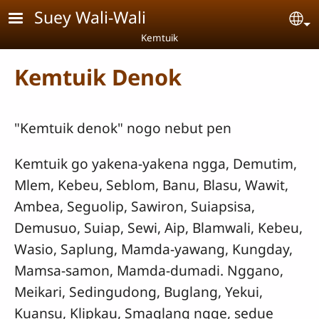
Skip to main content
Suey Wali-Wali
Se
Kemtuik
Kemtuik Denok
"Kemtuik denok" nogo nebut pen
Kemtuik go yakena-yakena ngga, Demutim,
Mlem, Kebeu, Seblom, Banu, Blasu, Wawit,
Ambea, Seguolip, Sawiron, Suiapsisa,
Demusuo, Suiap, Sewi, Aip, Blamwali, Kebeu,
Wasio, Saplung, Mamda-yawang, Kungday,
Mamsa-samon, Mamda-dumadi. Nggano,
Meikari, Sedingudong, Buglang, Yekui,
Kuansu, Klipkau, Smaglang ngge, sedue