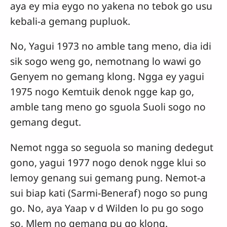
aya ey mia eygo no yakena no tebok go usu
kebali-a gemang pupluok.
No, Yagui 1973 no amble tang meno, dia idi
sik sogo weng go, nemotnang lo wawi go
Genyem no gemang klong. Ngga ey yagui
1975 nogo Kemtuik denok ngge kap go,
amble tang meno go sguola Suoli sogo no
gemang degut.
Nemot ngga so seguola so maning dedegut
gono, yagui 1977 nogo denok ngge klui so
lemoy genang sui gemang pung. Nemot-a
sui biap kati (Sarmi-Beneraf) nogo so pung
go. No, aya Yaap v d Wilden lo pu go sogo
so, Mlem no gemang pu go klong.